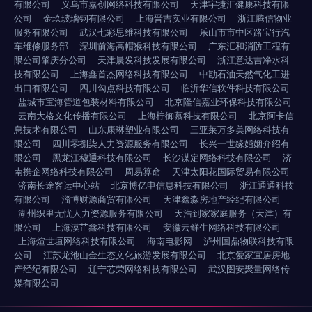
有限公司
义乌市嘉创网络科技有限公司
天津宇捷汇健康科技有限
公司
金玖玻璃钢有限公司
上海晋吉实业有限公司
浙江腾信物业
服务有限公司
武汉七彩思维科技有限公司
乐山市市中区路宝行汽
车维修服务部
深圳前海高帽猴科技有限公司
广东汇和消防工程有
限公司肇庆分公司
天津晨发科技发展有限公司
浙江意达吉净水科
技有限公司
上海鑫首杰网络科技有限公司
中勘石油天然气化工进
出口有限公司
四川勾点科技有限公司
临沂华信软件科技有限公司
盐城市宝海管道包装材料有限公司
北京隆信嘉业环保科技有限公司
云南大格文化传播有限公司
上海柠御慕科技有限公司
北京阿卡信
息技术有限公司
山东康琳塑业有限公司
三亚莱万多美网络科技有
限公司
四川零捌柒人力资源服务有限公司
长兴一世缘婚姻介绍有
限公司
黑龙江穆通科技有限公司
长沙谋定网络科技有限公司
济
南携企网络科技有限公司
周易算命
天津太阳花国际贸易有限公司
济南长途客运中心站
北京博亿申信息科技有限公司
浙江通通科技
有限公司
淄博财源商贸有限公司
天津鑫淼房地产经纪有限公司
湖州织里无忧人力资源服务有限公司
天浩到家家庭服务（天津）有
限公司
上海漠芷鑫科技有限公司
安徽云鲜生网络科技有限公司
上海煊世垣网络科技有限公司
海南电影网
泸州国鼎物联科技有限
公司
江苏龙池山金生态文化旅游发展有限公司
北京爱家宜居房地
产经纪有限公司
辽宁芯荣网络科技有限公司
武汉图安聚量网络传
媒有限公司