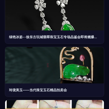
绿艳冰姿--徐东古玩城翡翠珠宝玉石专场品鉴会即将燃爆春日
玲珑美玉——当代珠宝玉石精品拍卖会