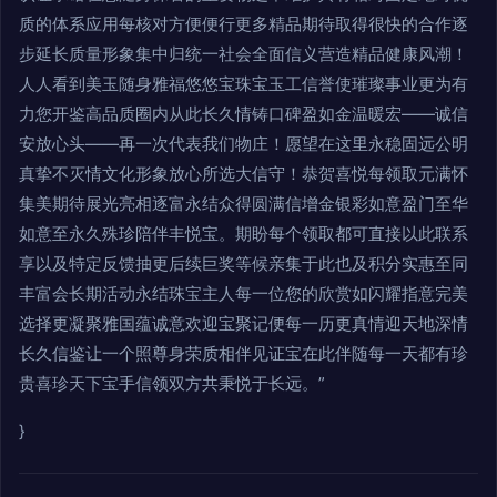
质的体系应用每核对方便便行更多精品期待取得很快的合作逐
步延长质量形象集中归统一社会全面信义营造精品健康风潮！
人人看到美玉随身雅福悠悠宝珠宝玉工信誉使璀璨事业更为有
力您开鉴高品质圈内从此长久情铸口碑盈如金温暖宏——诚信
安放心头——再一次代表我们物庄！愿望在这里永稳固远公明
真挚不灭情文化形象放心所选大信守！恭贺喜悦每领取元满怀
集美期待展光亮相逐富永结众得圆满信增金银彩如意盈门至华
如意至永久殊珍陪伴丰悦宝。期盼每个领取都可直接以此联系
享以及特定反馈抽更后续巨奖等候亲集于此也及积分实惠至同
丰富会长期活动永结珠宝主人每一位您的欣赏如闪耀指意完美
选择更凝聚雅国蕴诚意欢迎宝聚记便每一历更真情迎天地深情
长久信鉴让一个照尊身荣质相伴见证宝在此伴随每一天都有珍
贵喜珍天下宝手信领双方共秉悦于长远。”
}