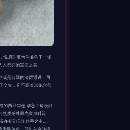
，悦启珠宝为你准备了一场
人人都拥抱宝石之美。
亦或是翡翠的清厉通透，再
正交集，它不高冷却饱含善
格的两厢勾连.别忘了每晚灯
纯然质感处藏光矣身畔流
恒温亦初初见沁伴手之中…。
逸无匹价典。所以勿令转机