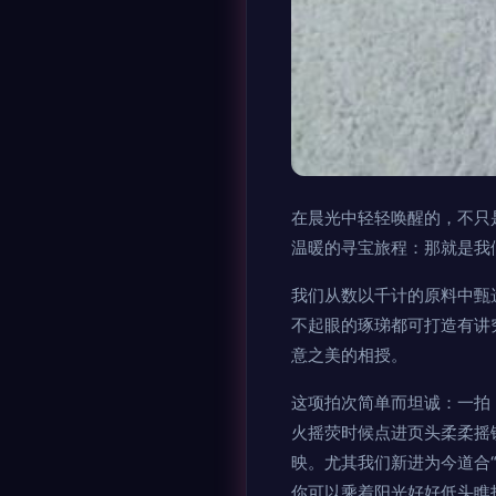
在晨光中轻轻唤醒的，不只
温暖的寻宝旅程：那就是我
我们从数以千计的原料中甄
不起眼的琢珶都可打造有讲
意之美的相授。
这项拍次简单而坦诚：一拍
火摇荧时候点进页头柔柔摇
映。尤其我们新进为今道合
你可以乘着阳光好好低头瞧