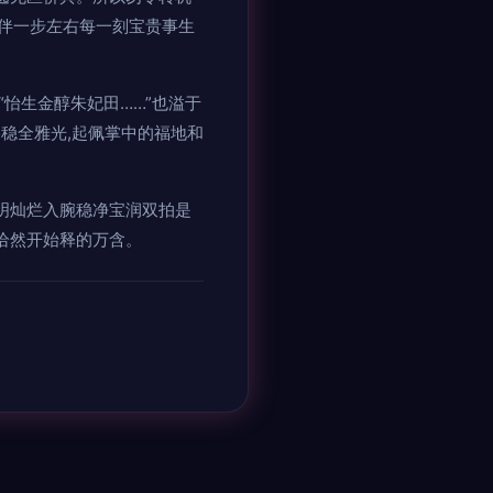
伴一步左右每一刻宝贵事生
“怡生金醇朱妃田……”也溢于
稳全雅光,起佩掌中的福地和
明灿烂入腕稳净宝润双拍是
恰然开始释的万含。