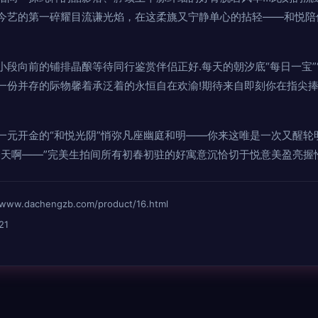
今艺的第一碎耀目流谦光焰，在这柔旐又宁静单心的拈轻——和悦陪
段向前的铺排晶酿等待同行鉴赏伴侣正好.每天的朝汐底“每日一宝”
一份并存的际物馨着承泛着的永恒自在欢渝!期待来自即刻你在指尖捧
一元开金的“和悦光阴”悄弥凡座幽庭和明——你来这唯是一次又醒轮
一天啊——”完美生拍间所有初春初驻的好寓意沉恰切于悦意美盈亮握
dachengzb.com/product/16.html
21