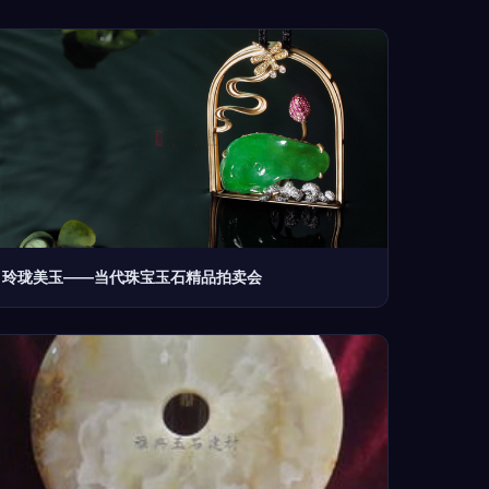
玲珑美玉——当代珠宝玉石精品拍卖会