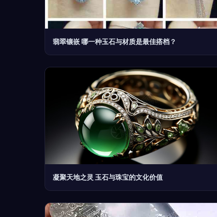
翡翠镶嵌 哪一种玉石与材质是最佳搭档？
凝聚天地之灵 玉石与珠宝的文化价值