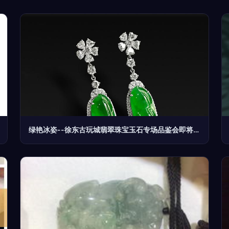
绿艳冰姿--徐东古玩城翡翠珠宝玉石专场品鉴会即将燃爆春日