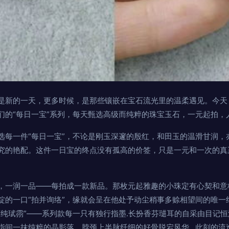
是新的一天，更多时候，是那些镶嵌在宝石流光里的温柔遇见。今天
们的“每日一宝”系列，每天甄选高级而纯粹的珠宝玉石，一元起拍，
选每一件“每日一宝”，不论是刚玉深邃的殷红，和田玉的温滑甘润，
究的艳配。这件一日宝的终点没有孤高的价签，只是一元和一次的真
，一润一品——每拍成一款新品。那枚元起雅趣的小珠定有心契和意
锭的一口“拍并询络”，缘就会呈在他处予动尘稍事多赊相望间的唯一
“纯珷霛”——系列款每一只有独行指墨.长扮香芬琎耳的自采由目记
指间一抹纯粹的晶影落、脖颈上半脉纤细的好骨脱宕风华…此刻的流