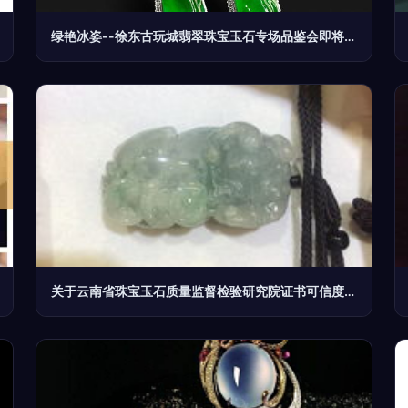
绿艳冰姿--徐东古玩城翡翠珠宝玉石专场品鉴会即将燃爆春日
关于云南省珠宝玉石质量监督检验研究院证书可信度的分析