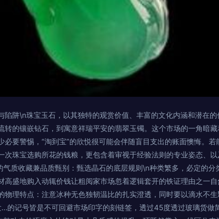
与陷阱\n珠宝玉石，以其独特的观赏价值、丰富的文化内涵和潜在的
流转的镶嵌钻石，到寓意祥瑞平安的翡翠玉镯。这个市场的一角暗藏
少必要警惕，“淘到宝”的欣悦很可能会伴随盲目支出的账面懊悔。若
一次珠宝选购所花的钱粮，更包含着审视于经验法则的专业姿态、以
月的气质收藏兼品质甄别：甄选晶石的底层规则\n种类繁多，必定的
材高盛地购入动辄价钱让粗阅家市场忽着逻辑套开的铁证理由之一自然
的物理特点：注意冰种无色独韧温比的扎实澄透，同时要以滴水不生
批发…的记号皆是不可回避市场印字的刻链签，透过45度透过玻璃货