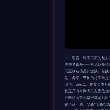
一、引言：珠宝玉石的魅力
消费者喜爱——从见证爱情
乃至制造仿品的漩涡。若缺
别、考察，守护的将不单是
珍惜。\n\n二、护黄金岁
软玉只有水到满分方见最优
经验指向首先是根基鉴别出
视角认一遍。“A货”“B货