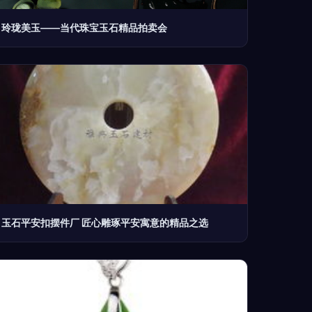
玲珑美玉——当代珠宝玉石精品拍卖会
玉石平安扣摆件厂 匠心雕琢平安寓意的精品之选