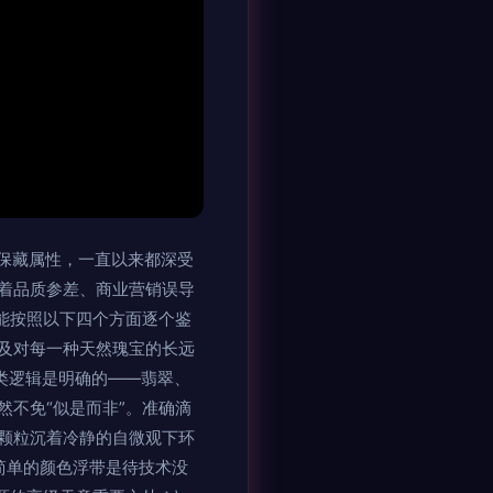
保藏属性，一直以来都深受
着品质参差、商业营销误导
能按照以下四个方面逐个鉴
及对每一种天然瑰宝的长远
分类逻辑是明确的——翡翠、
不免“似是而非”。准确滴
颗粒沉着冷静的自微观下环
做简单的颜色浮带是待技术没