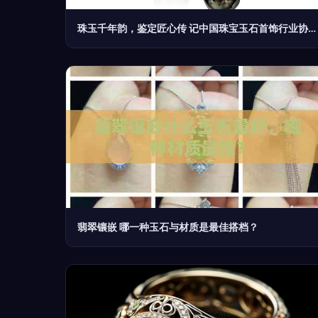
珠玉千年韵，鉴定匠心传 记中国珠宝玉石首饰行业协会的角色与担当
翡翠镶嵌 哪一种玉石与材质是最佳搭档？