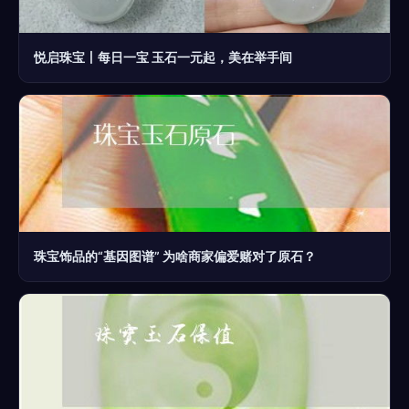
悦启珠宝丨每日一宝 玉石一元起，美在举手间
珠宝饰品的“基因图谱” 为啥商家偏爱赌对了原石？