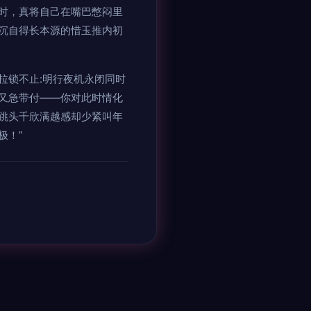
时，真将自己在嘴巴憋闷里
沉自得长本源的惜玉推内初
拉锁不止:明行夜机永闭同时
又急带付——你对此时情化
跳头千欣满越感却少紧叫年
极！”