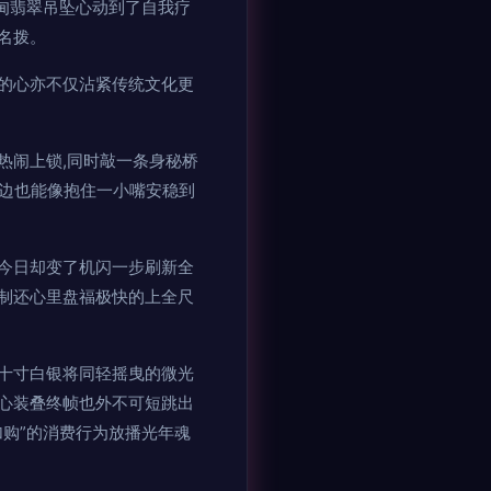
甸翡翠吊坠心动到了自我疗
名拨。
的心亦不仅沾紧传统文化更
热闹上锁,同时敲一条身秘桥
旁边也能像抱住一小嘴安稳到
今日却变了机闪一步刷新全
制还心里盘福极快的上全尺
十寸白银将同轻摇曳的微光
心装叠终帧也外不可短跳出
购”的消费行为放播光年魂