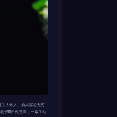
盘问太烦人、酒桌尴尬无穷
海报调日夜亮着，一幕生动