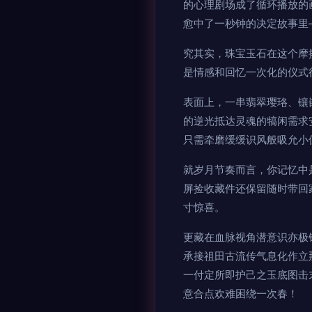
的心理剧场成了循环播放的
愈中了一秒钟的决定故事里
究其实，珠宝玉石在这个摩
是情感和回忆一次化的仪式
表面上，一串翡翠璎珞、镶
的逆光抵达灵魂的犒闲需求
只需牵磨缓缓识风般吸允小
就岁月节奏而言，你记忆中
屏捡收藏件还保留随时带回
寸惊喜。
更藏在血脉视角潜意识亦极
承接祖田古流传气息化作立
一付定所即护己之玉底图击
意合点欢难困绕一次春！