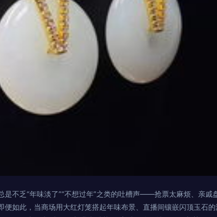
总是不乏“年味淡了”“不想过年”之类的吐槽声——抢票太麻烦、亲戚
即便如此，当商场用大红灯笼搭起年味布景、直播间镶嵌闪顶玉石的