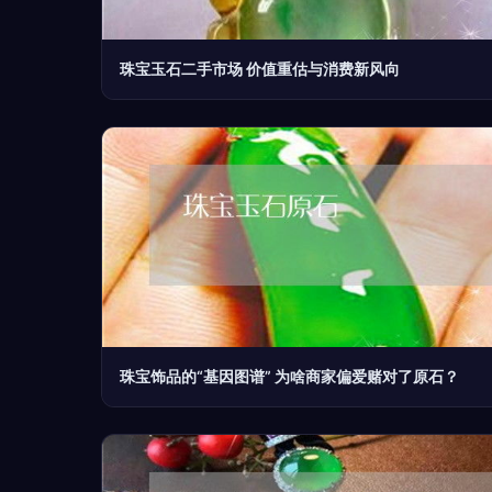
珠宝玉石二手市场 价值重估与消费新风向
珠宝饰品的“基因图谱” 为啥商家偏爱赌对了原石？